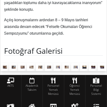
yaşadıkları toplumu daha iyi kavrayacaklarına inanıyorum”
şeklinde konuştu.
Açılış konuşmalarını ardından 8 – 9 Mayıs tarihleri
arasında devam edecek “Felsefe Okumaları Öğrenci
Sempozyumu” oturumlarına geçildi.
Fotoğraf Galerisi
AKTS
Akademik
Personel
Öğrenci
Personel
Takvim
Yemek
Yemek
Bilgi
Menüsü
Menüsü
Sistemi