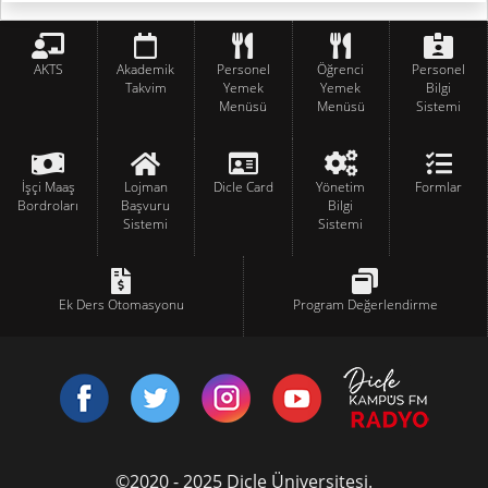
AKTS
Akademik
Personel
Öğrenci
Personel
Takvim
Yemek
Yemek
Bilgi
Menüsü
Menüsü
Sistemi
İşçi Maaş
Lojman
Dicle Card
Yönetim
Formlar
Bordroları
Başvuru
Bilgi
Sistemi
Sistemi
Ek Ders Otomasyonu
Program Değerlendirme
©2020 - 2025 Dicle Üniversitesi.