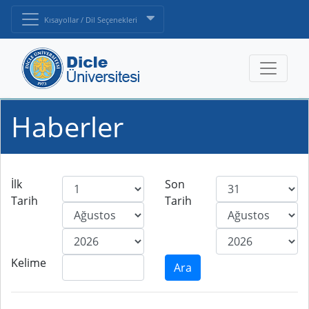
Kısayollar / Dil Seçenekleri
Haberler
İlk
Son
Tarih
Tarih
Kelime