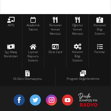
AKTS
Akademik
Personel
Öğrenci
Personel
Takvim
Yemek
Yemek
Bilgi
Menüsü
Menüsü
Sistemi
İşçi Maaş
Lojman
Dicle Card
Yönetim
Formlar
Bordroları
Başvuru
Bilgi
Sistemi
Sistemi
Ek Ders Otomasyonu
Program Değerlendirme