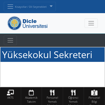
Kısayollar / Dil Seçenekleri
Yüksekokul Sekreteri
AKTS
Akademik
Personel
Öğrenci
Personel
Takvim
Yemek
Yemek
Bilgi