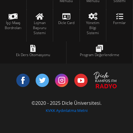
Menüsü
Menüsü
Sistemi
İşçi Maaş
Lojman
Dicle Card
Yönetim
Formlar
Bordroları
Başvuru
Bilgi
Sistemi
Sistemi
Ek Ders Otomasyonu
Program Değerlendirme
©2020 - 2025 Dicle Üniversitesi.
KVKK Aydınlatma Metni