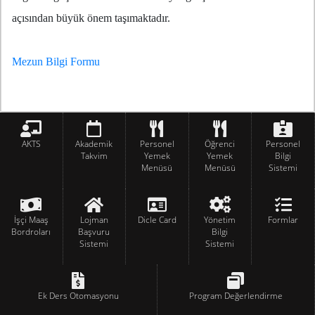
açısından büyük önem taşımaktadır.
Mezun Bilgi Formu
AKTS
Akademik
Personel
Öğrenci
Personel
Takvim
Yemek
Yemek
Bilgi
Menüsü
Menüsü
Sistemi
İşçi Maaş
Lojman
Dicle Card
Yönetim
Formlar
Bordroları
Başvuru
Bilgi
Sistemi
Sistemi
Ek Ders Otomasyonu
Program Değerlendirme