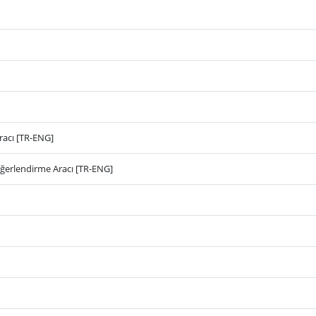
Aracı [TR-ENG]
Değerlendirme Aracı [TR-ENG]