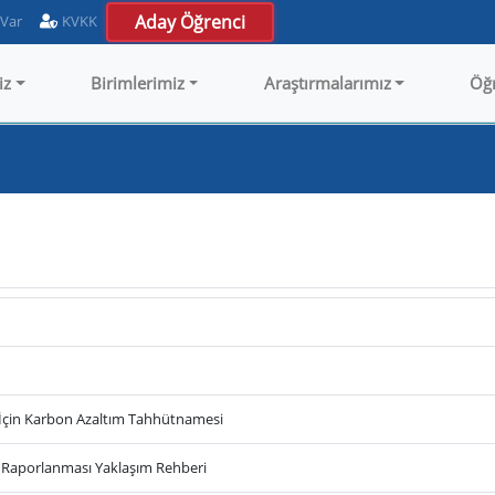
Aday Öğrenci
 Var
KVKK
iz
Birimlerimiz
Araştırmalarımız
Öğ
 İçin Karbon Azaltım Tahhütnamesi
e Raporlanması Yaklaşım Rehberi