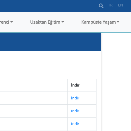
TR
EN
renci
Uzaktan Eğitim
Kampüste Yaşam
İndir
İndir
İndir
İndir