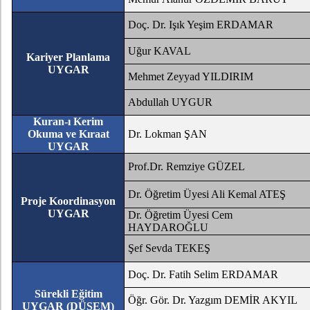
Doç. Dr. Işık Yeşim ERDAMAR
Uğur KAVAL
Kariyer Planlama
UYGAR
Mehmet Zeyyad YILDIRIM
Abdullah UYGUR
Kuran-ı Kerim
Okuma ve Kıraat
Dr. Lokman ŞAN
UYGAR
Prof.Dr. Remziye GÜZEL
Dr. Öğretim Üyesi Ali Kemal ATEŞ
Proje Koordinasyon
UYGAR
Dr. Öğretim Üyesi Cem
HAYDAROĞLU
Şef Sevda TEKEŞ
Doç. Dr. Fatih Selim ERDAMAR
Sürekli Eğitim
Öğr. Gör. Dr. Yazgım DEMİR AKYIL
UYGAR (DÜSEM)