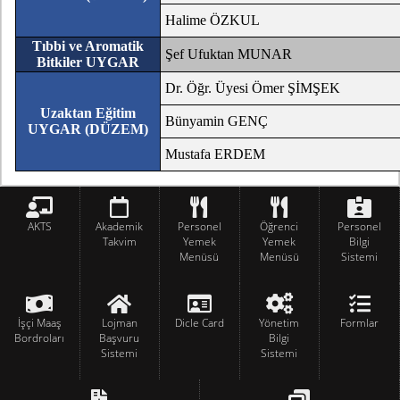
Halime ÖZKUL
Tıbbi ve Aromatik
Şef Ufuktan MUNAR
Bitkiler UYGAR
Dr. Öğr. Üyesi Ömer ŞİMŞEK
Uzaktan Eğitim
Bünyamin GENÇ
UYGAR (DÜZEM)
Mustafa ERDEM
AKTS
Akademik
Personel
Öğrenci
Personel
Takvim
Yemek
Yemek
Bilgi
Menüsü
Menüsü
Sistemi
İşçi Maaş
Lojman
Dicle Card
Yönetim
Formlar
Bordroları
Başvuru
Bilgi
Sistemi
Sistemi