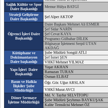
Sağlık Kültür ve Spor
Memur Hülya BATGİ
Daire Başkanlığı
Strateji Geliştirme
Şef Alper AKTOP
Daire Başkanlığı
Daire Başkanı Mehmet Ali ESMER
Şef Sidar NARİN
Öğrenci İşleri Daire
Şef Cevat KAYA
Başkanlığı
Programcı Gülbahar DİLEK
Bilgisayar İşletmeni Serpil UTAN
AKDAĞ
Şube Müdürü Songül ATLI
Kütüphane ve
Dokümantasyon
Şef İsmet ŞEN
Daire başkanlığı
VHKİ Mehmet YILMAZ
Yaşar AKHAN
Yapı İşleri Daire
Ramazan TURAN
Başkanlığı
Osman ELBAT
Basın ve Halkla
Öğr. Gör. Uğur ARSLAN
İlişkiler Şube
VHKİ Murat AVCI
Müdürlüğü
Md. V. Tayfur SELVİTOPU
Döner Sermaye
Şube Müdürü Şeyhmus BAYKUŞAK
İşletme Müdürlüğü
Kalite Temsilcisi Mehmet ÖZ