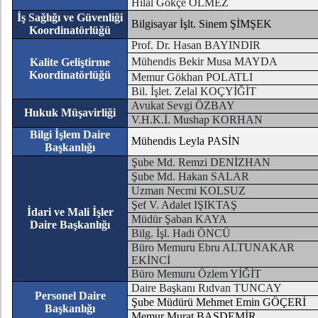
Hilal Gökçe ÖLMEZ
İş Sağlığı ve Güvenliği
Bilgisayar İşlt. Sinem ŞİMŞEK
Koordinatörlüğü
Prof. Dr. Hasan BAYINDIR
Mühendis Bekir Musa MAYDA
Kalite Geliştirme
Koordinatörlüğü
Memur Gökhan POLATLI
Bil. İşlet. Zelal KOÇYİĞİT
Avukat Sevgi ÖZBAY
Hukuk Müşavirliği
V.H.K.İ. Mushap KORHAN
Bilgi İşlem Daire
Mühendis Leyla PASİN
Başkanlığı
Şube Md. Remzi DENİZHAN
Şube Md. Hakan SALAR
Uzman Necmi KOLSUZ
Şef V. Adalet IŞIKTAŞ
İdari ve Mali İşler
Müdür Şaban KAYA
Daire Başkanlığı
Bilg. İşl. Hadi ÖNCÜ
Büro Memuru Ebru ALTUNAKAR
EKİNCİ
Büro Memuru Özlem YİĞİT
Daire Başkanı Rıdvan TUNCAY
Personel Daire
Şube Müdürü Mehmet Emin GÖÇERİ
Başkanlığı
Memur Murat BAŞDEMİR