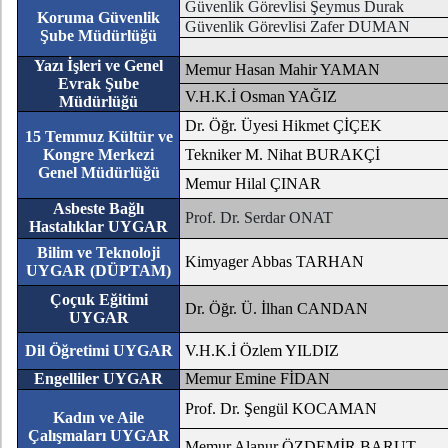
Güvenlik Görevlisi Şeymus Durak
Koruma Güvenlik
Güvenlik Görevlisi Zafer DUMAN
Şube Müdürlüğü
Yazı İşleri ve Genel
Memur Hasan Mahir YAMAN
Evrak Şube
V.H.K.İ Osman YAĞIZ
Müdürlüğü
Dr. Öğr. Üyesi Hikmet ÇİÇEK
15 Temmuz Kültür ve
Kongre Merkezi
Tekniker M. Nihat BURAKÇİ
Genel Müdürlüğü
Memur Hilal ÇINAR
Asbeste Bağlı
Prof. Dr. Serdar ONAT
Hastalıklar UYGAR
Bilim ve Teknoloji
Kimyager Abbas TARHAN
UYGAR (DÜPTAM)
Çoçuk Eğitimi
Dr. Öğr. Ü. İlhan CANDAN
UYGAR
Dil Öğretimi UYGAR
V.H.K.İ Özlem YILDIZ
Engelliler UYGAR
Memur Emine FİDAN
Prof. Dr. Şengül KOCAMAN
Kadın ve Aile
Çalışmaları UYGAR
Memur Alanur ÖZDEMİR BARUT