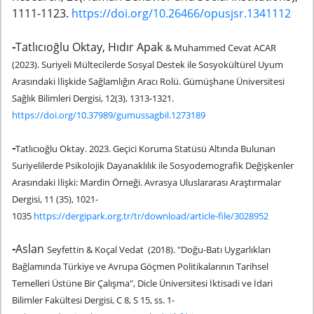
1111-1123.
https://doi.org/10.26466/opusjsr.1341112
-
Tatlıcıoğlu Oktay, Hıdır Apak
& Muhammed Cevat ACAR
(2023). Suriyeli Mültecilerde Sosyal Destek ile Sosyokültürel Uyum
Arasındaki İlişkide Sağlamlığın Aracı Rolü. Gümüşhane Üniversitesi
Sağlık Bilimleri Dergisi, 12(3), 1313-1321.
https://doi.org/10.37989/gumussagbil.1273189
-
Tatlıcıoğlu Oktay. 2023. Geçici Koruma Statüsü Altında Bulunan
Suriyelilerde Psikolojik Dayanaklılık ile Sosyodemografik Değişkenler
Arasındaki İlişki: Mardin Örneği. Avrasya Uluslararası Araştırmalar
Dergisi, 11 (35), 1021-
1035
https://dergipark.org.tr/tr/download/article-file/3028952
-
Aslan
Seyfettin
&
Koçal
Vedat (2018). "Doğu-Batı Uygarlıkları
Bağlamında Türkiye ve Avrupa Göçmen Politikalarının Tarihsel
Temelleri Üstüne Bir Çalışma", Dicle Üniversitesi İktisadi ve İdari
Bilimler Fakültesi Dergisi, C 8, S 15, ss. 1-