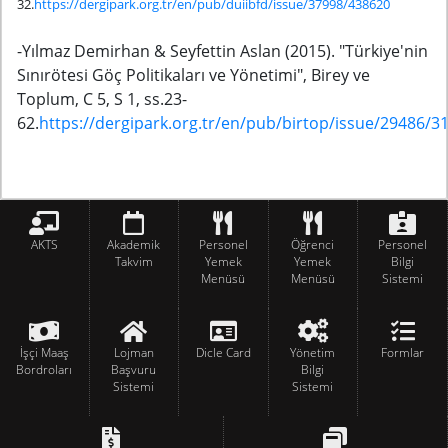
32.
https://dergipark.org.tr/en/pub/duiibfd/issue/37998/438620
-Yılmaz Demirhan & Seyfettin Aslan (2015). "Türkiye'nin
Sınırötesi Göç Politikaları ve Yönetimi", Birey ve
Toplum, C 5, S 1, ss.23-
62.
https://dergipark.org.tr/en/pub/birtop/issue/29486/3
AKTS
Akademik
Personel
Öğrenci
Personel
Takvim
Yemek
Yemek
Bilgi
Menüsü
Menüsü
Sistemi
İşçi Maaş
Lojman
Dicle Card
Yönetim
Formlar
Bordroları
Başvuru
Bilgi
Sistemi
Sistemi