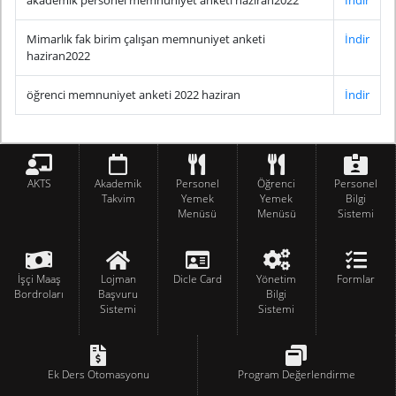
akademik personel memnuniyet anketi haziran2022
İndir
Mimarlık fak birim çalışan memnuniyet anketi
İndir
haziran2022
öğrenci memnuniyet anketi 2022 haziran
İndir
AKTS
Akademik
Personel
Öğrenci
Personel
Takvim
Yemek
Yemek
Bilgi
Menüsü
Menüsü
Sistemi
İşçi Maaş
Lojman
Dicle Card
Yönetim
Formlar
Bordroları
Başvuru
Bilgi
Sistemi
Sistemi
Ek Ders Otomasyonu
Program Değerlendirme