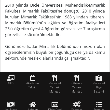
2010 yılında Dicle Üniversitesi Mühendislik-Mimarlık
Fakültesi Mimarlık Fakültesi’ne dönüştü. 2010 yılında
kurulan Mimarlık Fakültesi’nin 1983 yılından itibaren
Mimarlık Bölümü’nün eğitim ve öğretim faaliyetleri
23’ü öğretim üyesi 4 öğretim görevlisi ve 7 araştırma
görevlisi ile sürdürülmektedir.
Günümüze kadar Mimarlık bölümünden mezun olan
öğrencilerimizin büyük bir çoğunluğu özel ya da kamu
sektöründe mesleki alanlarında çalışmaktadır.
AKTS
Akademik
Personel
Öğrenci
Personel
Takvim
Yemek
Yemek
Bilgi
Menüsü
Menüsü
Sistemi
İşçi Maaş
Lojman
Dicle Card
Yönetim
Formlar