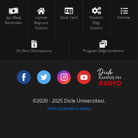
İşçi Maaş
Lojman
Dicle Card
Yönetim
Formlar
Bordroları
Başvuru
Bilgi
Sistemi
Sistemi
Ek Ders Otomasyonu
Program Değerlendirme
©2020 - 2025 Dicle Üniversitesi.
KVKK Aydınlatma Metni