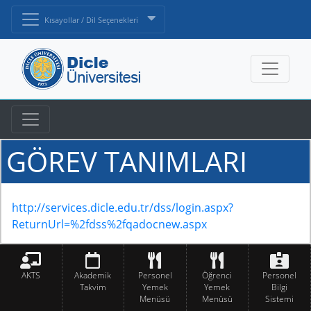
Kısayollar / Dil Seçenekleri
GÖREV TANIMLARI
http://services.dicle.edu.tr/dss/login.aspx?
ReturnUrl=%2fdss%2fqadocnew.aspx
AKTS
Akademik
Personel
Öğrenci
Personel
Takvim
Yemek
Yemek
Bilgi
Menüsü
Menüsü
Sistemi