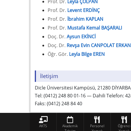
Prof. Dr.
Leyla ÇOLPAN
Prof. Dr.
Levent ERDİNÇ
Prof. Dr.
İbrahim KAPLAN
Prof. Dr.
Mustafa Kemal BAŞARALI
Doç. Dr.
Aysun EKİNCİ
Doç. Dr.
Revşa Evin CANPOLAT ERKAN
Öğr. Gör.
Leyla Bilge EREN
İletişim
Dicle Üniversitesi Kampüsü, 21280 DİYARBA
Tel: (0412) 248 80 01-16 — Dahili Telefon: 4
Faks: (0412) 248 84 40
AKTS
Akademik
Personel
Öğrenci
Takvim
Yemek
Yemek