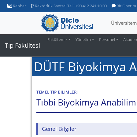
Rehber
Rektörlük Santral Tel.: +90 412 241 10 00
Bir Önerim
Üniversitem
Fakültemiz
Yönetim
Personel
Akademi
Tıp Fakültesi
DÜTF Biyokimya A
TEMEL TIP BILIMLERI
Tıbbi Biyokimya Anabilim
Genel Bilgiler