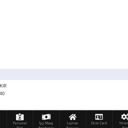
KIR
240
Personel
İşçi Maaş
Lojman
Dicle Card
Yöne
Bilgi
Bordroları
Başvuru
Bilg