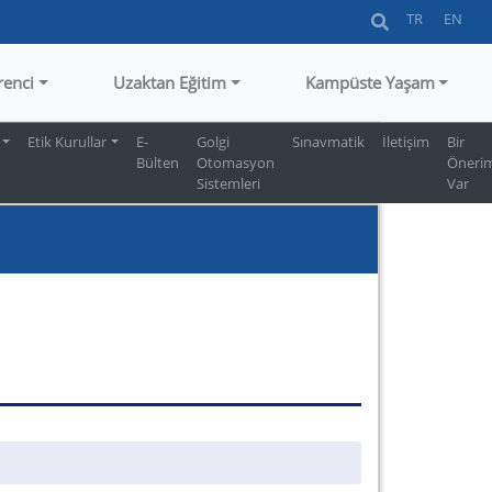
TR
EN
renci
Uzaktan Eğitim
Kampüste Yaşam
Etik Kurullar
E-
Golgi
Sınavmatik
İletişim
Bir
Bülten
Otomasyon
Öneri
Sistemleri
Var