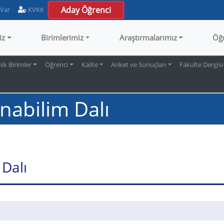
Aday Öğrenci
 Var
KVKK
iz
Birimlerimiz
Araştırmalarımız
Öğ
k Birimler
Öğrenci
Kalite
Anket ve Sonuçları
Fakülte Dergisi
nabilim Dalı
 Dalı