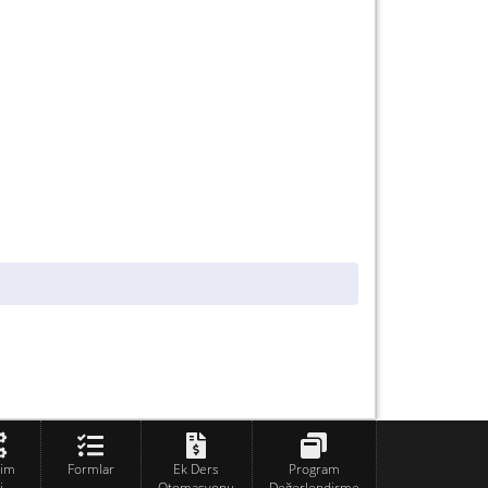
tim
Formlar
Ek Ders
Program
i
Otomasyonu
Değerlendirme