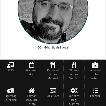
Öğr. Gör. Nigah Baysal
AKTS
Akademik
Personel
Öğrenci
Personel
Takvim
Yemek
Yemek
Bilgi
Menüsü
Menüsü
Sistemi
İşçi Maaş
Lojman
Dicle Card
Yönetim
Formlar
Bordroları
Başvuru
Bilgi
Sistemi
Sistemi